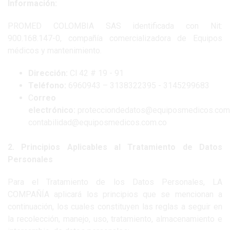
Información:
PROMED COLOMBIA SAS identificada con Nit:
900.168.147-0, compañía comercializadora de Equipos
médicos y mantenimiento.
Dirección:
Cl 42 # 19 - 91
Teléfono:
6960943 – 3138322395 - 3145299683
C
orreo
electrónico:
protecciondedatos@equiposmedicos.com.
contabilidad@equiposmedicos.com.co
2. Principios Aplicables al Tratamiento de Datos
Personales
Para el Tratamiento de los Datos Personales, LA
COMPAÑÍA aplicará los principios que se mencionan a
continuación, los cuales constituyen las reglas a seguir en
la recolección, manejo, uso, tratamiento, almacenamiento e