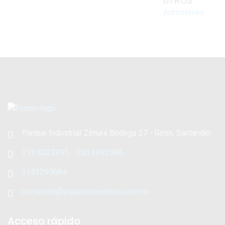
LITROS
Autoclaves
Parque Industrial Zimura Bodega 27 - Giron, Santander.
313 8322395 - 350 3692586
3145299684
comercial@equiposmedicos.com.co
Acceso rápido