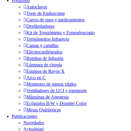
Portafolio
Autoclaves
Torre de Endoscopia
Carros de paro y medicamentos
Desfibriladores
Kit de Tensiómetro y Fonendoscopio
Termómetros Infrarrojo
Camas y camillas
Electrocardiógrafos
Bombas de Infusión
Lámpara de cirugía
Equipos de Rayos X
Arco en C
Monitores de signos vitales
Ventiladores de UCI y transporte
Máquinas de Anestesia
Ecógrafos B/W y Doppler Color
Mesas Quirúrgicas
Publicaciones
Novedades
Actualidad