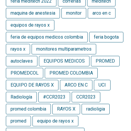
feria meditech 2022
corferias
meditech
maquina de anestesia
monitor
arco en c
equipos de rayos x
feria de equipos medicos colombia
feria bogota
rayos x
monitores multiparametros
autoclaves
EQUIPOS MEDICOS
PROMED
PROMEDCOL
PROMED COLOMBIA
EQUIPO DE RAYOS X
ARCO EN C
UCI
Radiología
#CCR2023
CCR2023
promed colombia
RAYOS X
radioligia
promed
equipo de rayos x